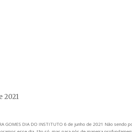
e 2021
OMES DIA DO INSTITUTO 6 de junho de 2021 Não sendo possível
moramos esse dia, tão só, mas para nós de maneira profundamente